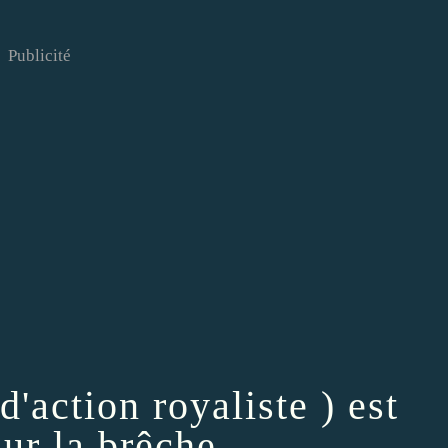
Publicité
action royaliste ) est
sur la brêche.