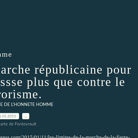
omme
marche républicaine pour
essse plus que contre le
rorisme.
IE DE L'HONNETE HOMME
1.01.2015
…
arte de Fontevrault
press.com/2015/01/11/les-limites-de-la-marche-de-la-fierte-