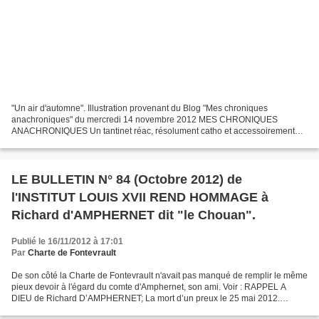
"Un air d'automne". Illustration provenant du Blog "Mes chroniques
anachroniques" du mercredi 14 novembre 2012 MES CHRONIQUES
ANACHRONIQUES Un tantinet réac, résolument catho et accessoirement
royco Aujourd'hui, j'inaugure une nouvelle rubrique, intitulée...
LE BULLETIN N° 84 (Octobre 2012) de
l'INSTITUT LOUIS XVII REND HOMMAGE à
Richard d'AMPHERNET dit "le Chouan".
Publié le 16/11/2012 à 17:01
Par
Charte de Fontevrault
De son côté la Charte de Fontevrault n'avait pas manqué de remplir le même
pieux devoir à l'égard du comte d'Amphernet, son ami. Voir : RAPPEL A
DIEU de Richard D’AMPHERNET; La mort d’un preux le 25 mai 2012.
http://charte.de.fontevrault.over-blog.co...