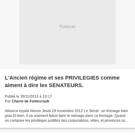
Publicité
L'Ancien régime et ses PRIVILEGIES comme
aiment à dire les SENATEURS.
Publié le 30/11/2012 à 10:17
Par
Charte de Fontevrault
Alliance royale Nievre Jeudi 29 novembre 2012 Le Sénat : un fromage bien
gras Et bien, il va vraiment falloir faire le ménage dans ce fromage. Quand
on compare les privilèges justifiés des corporations, villes, et provinces sous
la royauté et les privilèges...