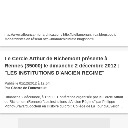
http://www.alleanza-monarchica.com/ http://biellamonarchica.blogspot.fr/
Monarchistes en réseau http://monarchicinrete.blogspot.fr/
Le Cercle Arthur de Richemont présente à
Rennes (35000) le dimanche 2 décembre 2012 :
"LES INSTITUTIONS D'ANCIEN REGIME"
Publié le 01/12/2012 à 12:54
Par
Charte de Fontevrault
Dimanche 2 décembre, à 15h00 : Conférence organisée par le Cercle Arthur
de Richemont (Rennes) "Les institutions d'Ancien Régime" par Philippe
Pichot-Bravard, docteur en Histoire du droit. Collège de La Tour d'Auvergne -
6, rue de la Santé 35000 Rennes...