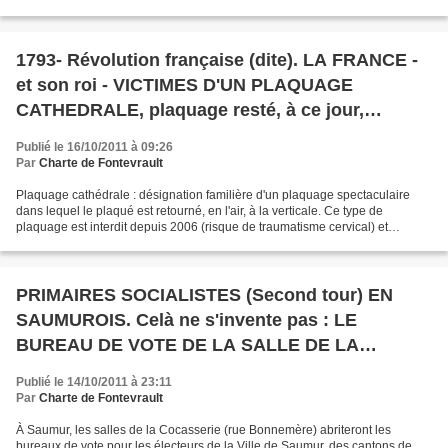
peuvent dormir tranquilles....
1793- Révolution française (dite). LA FRANCE -
et son roi - VICTIMES D'UN PLAQUAGE
CATHEDRALE, plaquage resté, à ce jour,
impuni.
Publié le 16/10/2011 à 09:26
Par
Charte de Fontevrault
Plaquage cathédrale : désignation familière d'un plaquage spectaculaire
dans lequel le plaqué est retourné, en l'air, à la verticale. Ce type de
plaquage est interdit depuis 2006 (risque de traumatisme cervical) et
passible de sanction envers le plaqueur....
PRIMAIRES SOCIALISTES (Second tour) EN
SAUMUROIS. Celà ne s'invente pas : LE
BUREAU DE VOTE DE LA SALLE DE LA
COCASSERIE(!) EST SITUE ... RUE
Publié le 14/10/2011 à 23:11
BONNEMERE.
Par
Charte de Fontevrault
À Saumur, les salles de la Cocasserie (rue Bonnemère) abriteront les
bureaux de vote pour les électeurs de la Ville de Saumur, des cantons de