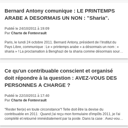
Bernard Antony comunique : LE PRINTEMPS
ARABE A DESORMAIS UN NON : "Sharia".
Publié le 24/10/2011 à 19:09
Par
Charte de Fontevrault
Paris, le lundi 24 octobre 2011. Bernard Antony, président de l’Institut du
Pays Libre, communique : Le « printemps arabe » a désormais un nom : «
sharia » ! La proclamation à Benghazi de la sharia comme désormais source
principale du droit en Lybie,...
Ce qu'un contribuable conscient et organisé
doit répondre à la question : AVEZ-VOUS DES
PERSONNES A CHARGE ?
Publié le 22/10/2011 à 17:40
Par
Charte de Fontevrault
"Rester fier(e) en toute circonstance"! Telle doit être la devise du
contribuable en 2011 : Quand j'ai reçu mon formulaire d'impôts 2011, je l'ai
complété et retourné immédiatement par la poste. Dans la case : Avez-vous
des personnes à charge ? J'ai coché...