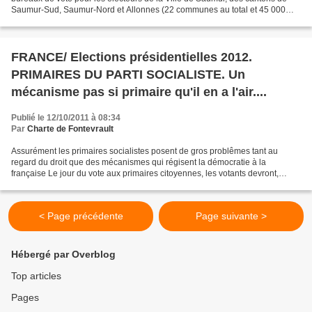
Saumur-Sud, Saumur-Nord et Allonnes (22 communes au total et 45 000
électeurs inscrits environ). Les autres bureaux...
FRANCE/ Elections présidentielles 2012.
PRIMAIRES DU PARTI SOCIALISTE. Un
mécanisme pas si primaire qu'il en a l'air....
Publié le 12/10/2011 à 08:34
Par
Charte de Fontevrault
Assurément les primaires socialistes posent de gros problêmes tant au
regard du droit que des mécanismes qui régisent la démocratie à la
française Le jour du vote aux primaires citoyennes, les votants devront,
avant de prendre leurs bulletins de vote,...
< Page précédente
Page suivante >
Hébergé par Overblog
Top articles
Pages