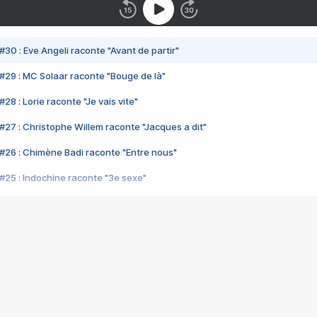
#30 : Eve Angeli raconte "Avant de partir"
#29 : MC Solaar raconte "Bouge de là"
28 : Lorie raconte "Je vais vite"
#27 : Christophe Willem raconte "Jacques a dit"
#26 : Chimène Badi raconte "Entre nous"
#25 : Indochine raconte "3e sexe"
#24 : Zaho raconte "C'est chelou"
#23 : Patrick Bruel raconte "Au café des délices"
#22 : Kyo raconte "Le chemin"
#21 : Nolwenn Leroy raconte "Cassé"
#20 : Patrick Hernandez raconte "Born to be alive"