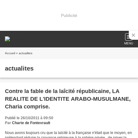
Publicité
MENU
Accueil
» actualites
actualites
Contre la fable de la laîcité républicaine, LA
REALITE DE L'IDENTITE ARABO-MUSULMANE,
Charia comprise.
Publié le 26/10/2011 à 09:50
Par
Charte de Fontevrault
Nous avons toujours cru que la laïcité à la française n'était que le moyen, en
prétendant réduire la croyance religieuse à la sphère privée , de priver la