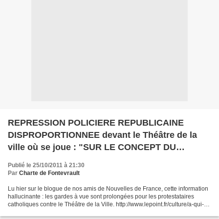
REPRESSION POLICIERE REPUBLICAINE
DISPROPORTIONNEE devant le Théâtre de la
ville où se joue : "SUR LE CONCEPT DU
VISAGE DU FILS DE DIEU".
Publié le 25/10/2011 à 21:30
Par
Charte de Fontevrault
Lu hier sur le blogue de nos amis de Nouvelles de France, cette information
hallucinante : les gardes à vue sont prolongées pour les protestataires
catholiques contre le Théâtre de la Ville. http://www.lepoint.fr/culture/a-qui-
deplait-le-visage-du-fils-de-dieu-24-10-2011-1388636_3.php...