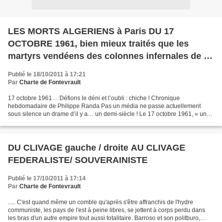
LES MORTS ALGERIENS à Paris DU 17
OCTOBRE 1961, bien mieux traités que les
martyrs vendéens des colonnes infernales de la
révolution française (dite).
Publié le 18/10/2011 à 17:21
Par
Charte de Fontevrault
17 octobre 1961… Défions le déni et l’oubli : chiche ! Chronique
hebdomadaire de Philippe Randa Pas un média ne passe actuellement
sous silence un drame d’il y a… un demi-siècle ! Le 17 octobre 1961, « une
manifestation pacifique d’Algériens était sauvagement...
DU CLIVAGE gauche / droite AU CLIVAGE
FEDERALISTE/ SOUVERAINISTE
Publié le 17/10/2011 à 17:14
Par
Charte de Fontevrault
..... C'est quand même un comble qu'après s'être affranchis de l'hydre
communiste, les pays de l'est à peine libres, se jettent à corps perdu dans
les bras d'un autre empire tout aussi totalitaire. Barroso et son politburo,