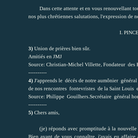
Dans cette attente et en vous renouvellant tout
nos plus chrétiennes salutations, l'expression de n
I. PINCEMAI
3)
Union de prières bien sûr.
Amitiés en JMJ
Source: Christian-Michel Villette, Fondateur des R
----------
4)
J'apprends le décés de notre aumônier général f
de nos rencontres fontevristes de la Saint Louis e
Source: Philippe Gouilhers.Secrétaire général hon
----------
5)
Chers amis,
(je) réponds avec promptitude à la nouvelle de 
Bien avant de vous connaître, j'avais eu affaire