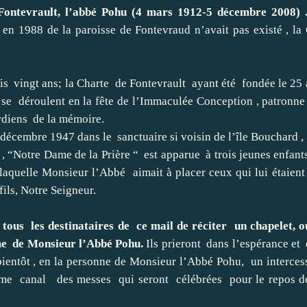
Fontevrault, l’abbé Pohu (4 mars 1912-5 décembre 2008) 
en 1988 de la paroisse de Fontevraud n’avait pas existé , la
vingt ans; la Charte de Fontevrault ayant été fondée le 25 
 déroulent en la fête de l’Immaculée Conception , patronne 
rdiens de la mémoire.
écembre 1947 dans le sanctuaire si voisin de l’île Bouchard , 
, “Notre Dame de la Prière “ est apparue à trois jeunes enfants
laquelle Monsieur l’Abbé aimait à placer ceux qui lui étaient 
ils, Notre Seigneur.
s les destinataires de ce mail de réciter un chapelet, o
’âme de Monsieur l’Abbé Pohu.
Ils prieront dans l’espérance et 
entôt , en la personne de Monsieur l’Abbé Pohu, un interces
même canal des messes qui seront célébrées pour le repos d