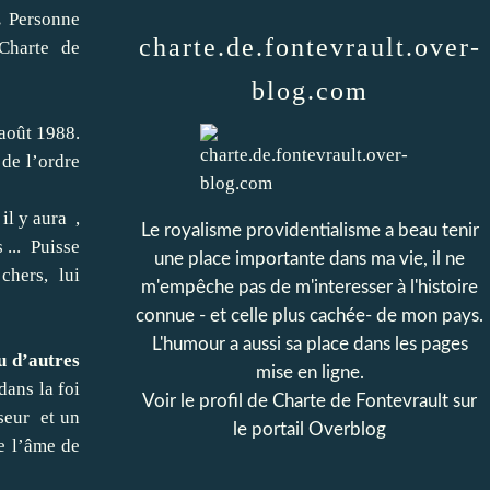
.
Personne
charte.de.fontevrault.over-
 Charte de
blog.com
août 1988.
de l’ordre
il y aura ,
Le royalisme providentialisme a beau tenir
 ... Puisse
une place importante dans ma vie, il ne
chers, lui
m'empêche pas de m'interesser à l'histoire
connue - et celle plus cachée- de mon pays.
L'humour a aussi sa place dans les pages
u d’autres
mise en ligne.
dans la foi
Voir le profil de
Charte de Fontevrault
sur
seur et un
le portail Overblog
e l’âme de