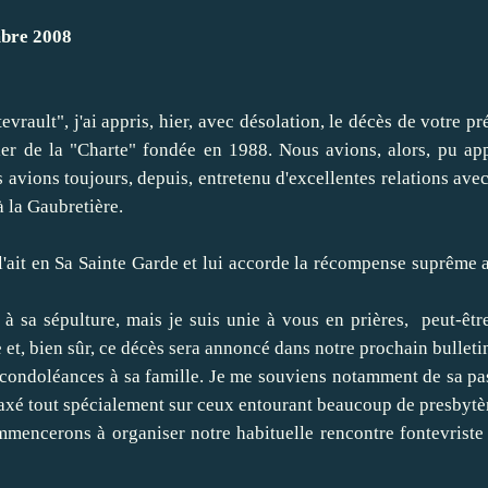
mbre 2008
lt", j'ai appris, hier, avec désolation, le décès de votre pr
r de la "Charte" fondée en 1988. Nous avions, alors, pu app
avions toujours, depuis, entretenu d'excellentes relations avec
à la Gaubretière.
t en Sa Sainte Garde et lui accorde la récompense suprême a
 sa sépulture, mais je suis unie à vous en prières, peut-êtr
 et, bien sûr, ce décès sera annoncé dans notre prochain bulleti
doléances à sa famille. Je me souviens notamment de sa pa
e axé tout spécialement sur ceux entourant beaucoup de presbytè
erons à organiser notre habituelle rencontre fontevriste 