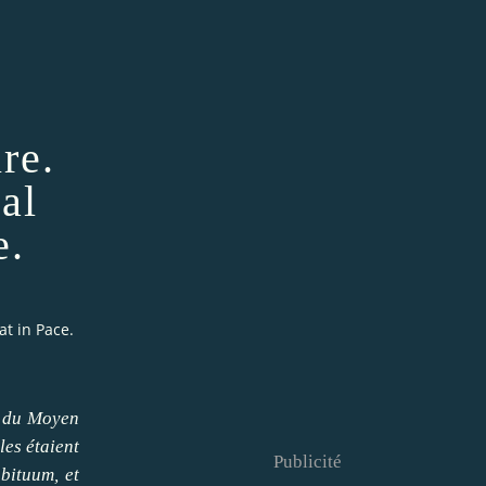
re.
al
e.
t in Pace.
s du Moyen
les étaient
Publicité
obituum, et