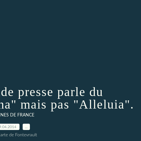
de presse parle du
na" mais pas "Alleluia".
INES DE FRANCE
9.04.2014
…
arte de Fontevrault