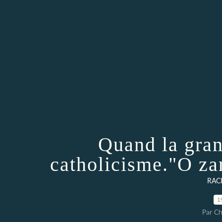
Quand la gran
catholicisme."O za
RAC
1
Par Ch