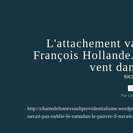
L'attachement va
François Hollande.
vent dan
RAC
2
Par Ch
http://chartedefontevraultprovidentialisme.wordp
navait-pas-oublie-le-ramadan-le-pauvre-il-navait