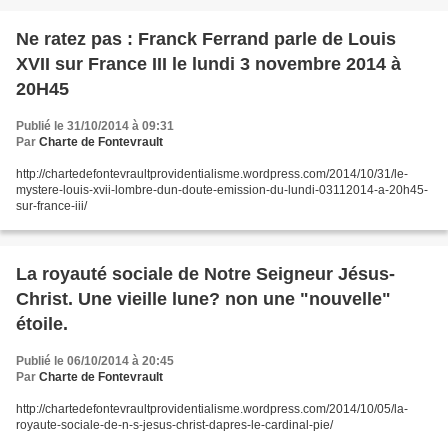
Ne ratez pas : Franck Ferrand parle de Louis
XVII sur France III le lundi 3 novembre 2014 à
20H45
Publié le 31/10/2014 à 09:31
Par
Charte de Fontevrault
http://chartedefontevraultprovidentialisme.wordpress.com/2014/10/31/le-
mystere-louis-xvii-lombre-dun-doute-emission-du-lundi-03112014-a-20h45-
sur-france-iii/
La royauté sociale de Notre Seigneur Jésus-
Christ. Une vieille lune? non une "nouvelle"
étoile.
Publié le 06/10/2014 à 20:45
Par
Charte de Fontevrault
http://chartedefontevraultprovidentialisme.wordpress.com/2014/10/05/la-
royaute-sociale-de-n-s-jesus-christ-dapres-le-cardinal-pie/