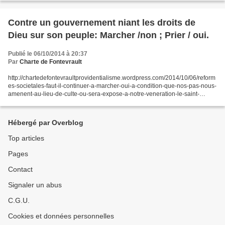
Contre un gouvernement niant les droits de
Dieu sur son peuple: Marcher /non ; Prier / oui.
Publié le 06/10/2014 à 20:37
Par
Charte de Fontevrault
http://chartedefontevraultprovidentialisme.wordpress.com/2014/10/06/reform
es-societales-faut-il-continuer-a-marcher-oui-a-condition-que-nos-pas-nous-
amenent-au-lieu-de-culte-ou-sera-expose-a-notre-veneration-le-saint-
sacrement/
Hébergé par Overblog
Top articles
Pages
Contact
Signaler un abus
C.G.U.
Cookies et données personnelles