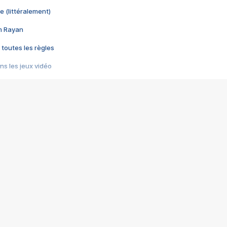
e (littéralement)
im Rayan
 toutes les règles
s les jeux vidéo
us choquant de Rockstar ? - Le scandale BULLY
e plus moche de Steam
du RÊVE tourne au CAUCHEMAR
pendant 8 heures
it… à tort
umiliés par un jeu vidéo
ire - Final Fantasy 8
ti un empire - Age of Empires