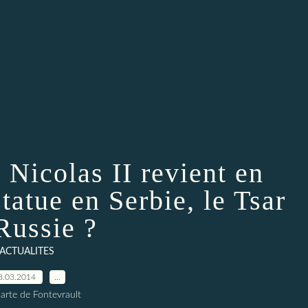
 Nicolas II revient en
statue en Serbie, le Tsar
Russie ?
ACTUALITES
8.03.2014
…
arte de Fontevrault