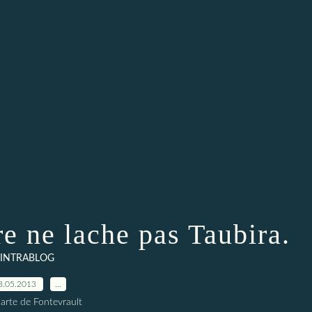
re ne lache pas Taubira.
INTRABLOG
3.05.2013
…
arte de Fontevrault