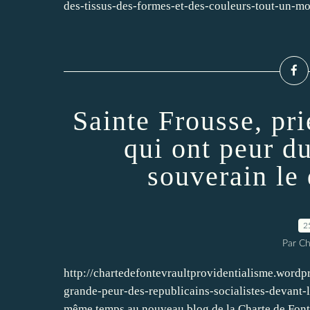
des-tissus-des-formes-et-des-couleurs-tout-un-mo
Sainte Frousse, pri
qui ont peur d
souverain le
2
Par Ch
http://chartedefontevraultprovidentialisme.word
grande-peur-des-republicains-socialistes-devant-
même temps au nouveau blog de la Charte de Fonte