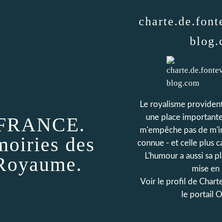
charte.de.font
blog
Le royalisme provident
une place importante 
FRANCE.
m'empêche pas de m'int
iries des
connue - et celle plus 
L'humour a aussi sa p
 Royaume.
mise en 
Voir le profil de
Charte
le portail 