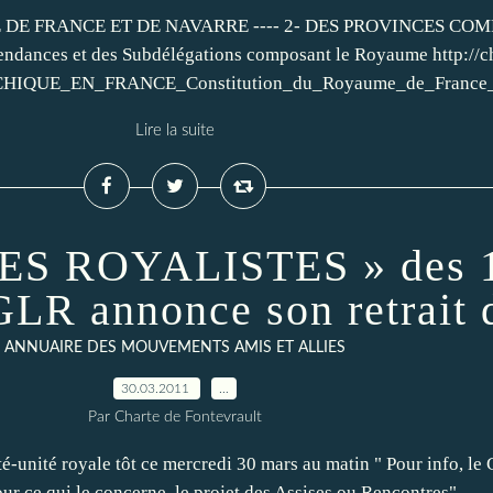
E FRANCE ET DE NAVARRE ---- 2- DES PROVINCES CO
ances et des Subdélégations composant le Royaume http://cha
QUE_EN_FRANCE_Constitution_du_Royaume_de_France_et_
Lire la suite
 ROYALISTES » des 18
GLR annonce son retrait d
ANNUAIRE DES MOUVEMENTS AMIS ET ALLIES
30.03.2011
…
Par Charte de Fontevrault
é-unité royale tôt ce mercredi 30 mars au matin " Pour info, le
r ce qui le concerne, le projet des Assises ou Rencontres"....