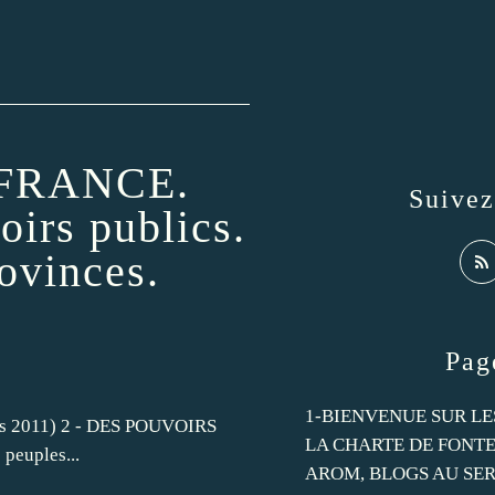
FRANCE.
Suive
rs publics.
rovinces.
Pag
1-BIENVENUE SUR LE
mars 2011) 2 - DES POUVOIRS
LA CHARTE DE FONTEV
peuples...
AROM, BLOGS AU SER