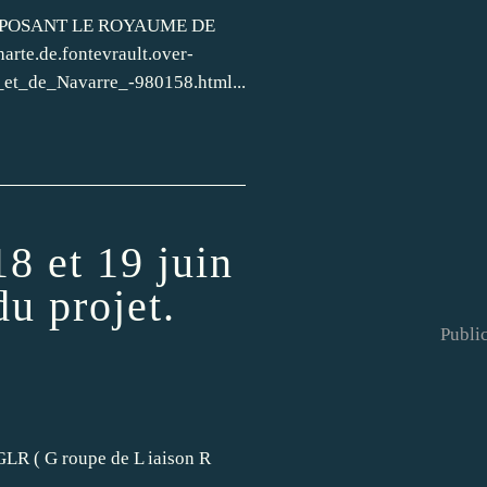
MPOSANT LE ROYAUME DE
rte.de.fontevrault.over-
de_Navarre_-980158.html...
 et 19 juin
u projet.
Public
 GLR ( G roupe de L iaison R