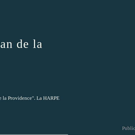
n de la
 de la Providence". La HARPE
Public