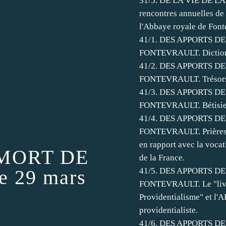
31/5. DE LA VIE DE L
rencontres annuelles de 
l'Abbaye royale de Font
41/1. DES APPORTS D
FONTEVRAULT. Dictionn
41/2. DES APPORTS D
FONTEVRAULT. Trésors 
41/3. DES APPORTS D
FONTEVRAULT. Bétisier
41/4. DES APPORTS D
FONTEVRAULT. Prières, 
en rapport avec la vocat
 MORT DE
de la France.
e 29 mars
41/5. DES APPORTS D
FONTEVRAULT. Le "livr
Providentialisme" et l'
providentialiste.
41/6. DES APPORTS D