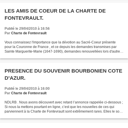
LES AMIS DE COEUR DE LA CHARTE DE
FONTEVRAULT.
Publié le 29/04/2010 à 16:56
Par
Charte de Fontevrault
Vous connaissez l'importance que la dévotion au Sacré-Coeur présente
pour la Couronne de France , et ce depuis les demandes transmises par
Sainte Marguerite-Marie (1647-1690), demandes renouvellées lors d'autres
apparitions non encore confirmées, il est...
PRESENCE DU SOUVENIR BOURBONIEN COTE
D’AZUR.
Publié le 29/04/2010 à 16:00
Par
Charte de Fontevrault
NDLRB . Nous avons découvert avec retard l’annonce rappelée ci-dessous ;
Si nous la mettons pourtant en ligne, c’est que les nouvelles de ces qui
parviennent à la Charte de Fontevrault sont extrêmement rares. Elles le sont
à un point tel que nous leur...