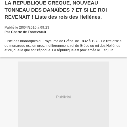
LA REPUBLIQUE GREQUE, NOUVEAU
TONNEAU DES DANAÏDES ? ET SI LE ROI
REVENAIT ! Liste des rois des Hellènes.
Publié le 28/04/2010 à 09:23
Par
Charte de Fontevrault
L iste des monarques du Royaume de Grèce. de 1832 à 1973. Le titre officiel
du monarque est, en grec, indifféremment, roi de Grèce ou roi des Hellènes
et ce, quelle que soit l'époque. La république est proclamée le 1 er juin
1973. --------Lire l'article...
Publicité