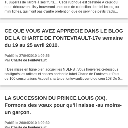
Tu jugeras de l'arbre à ses fruits..... Cette rubrique est destinée A ceux qui
nous découvrent. Ils y trouveront une sorte de collection de mini textes, ou
mini fiches, qui n'ont pas d'autre prétention que de servir de petits tracts
d'appel, d'explication...
CE QUE VOUS AVEZ APPRECIE DANS LE BLOG
DE LA CHARTE DE FONTEVRAULT-17e semaine
du 19 au 25 avril 2010.
Publié le 27/04/2010 à 09:56
Par
Charte de Fontevrault
I. Des mises en ligne bien accueillies NDLRB . Vous trouverez ci-dessous
soulignés les articles et notices portant le label Charte de Fontevrault Plus
de 100 consultations Accueil charte.de.fontevrault.over-blog.com 108 De 50
à 100 consultations Néant...
LA SUCCESSION DU PRINCE LOUIS (XX).
Formons des vœux pour qu’il naisse -au moins-
un garçon.
Publié le 26/04/2010 à 09:30
Par
Charte de Fontevrault