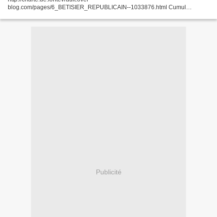
blog.com/pages/6_BETISIER_REPUBLICAIN--1033876.html Cumul
Sénateur/autre mandat * Sénateur-maire : 32 cumuls * Sénateur-président
de région...
Publicité